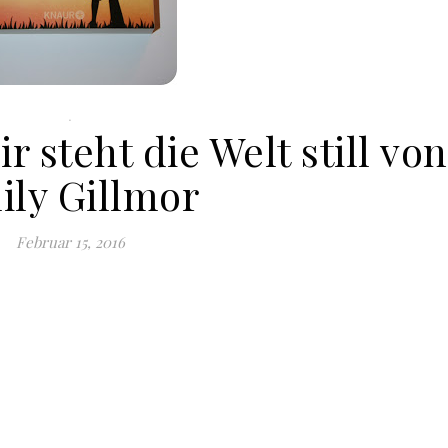
.
r steht die Welt still von
ily Gillmor
Februar 15, 2016