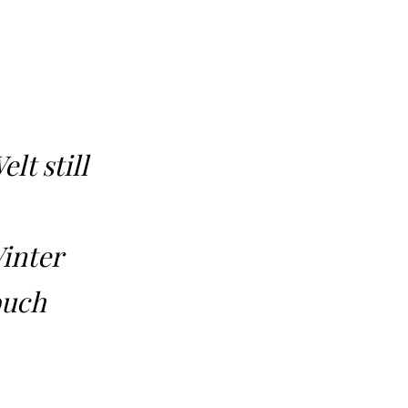
elt still
Winter
buch