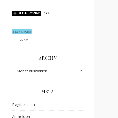
512 Followers
via GFC
ARCHIV
Archiv
META
Registrieren
Anmelden