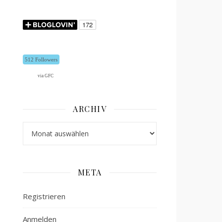
512 Followers
via GFC
ARCHIV
Archiv
META
Registrieren
Anmelden