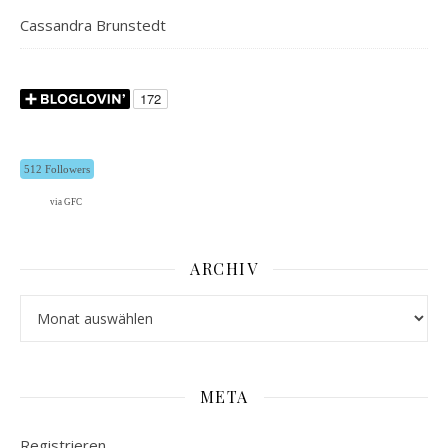
Cassandra Brunstedt
512 Followers
via GFC
ARCHIV
Archiv
META
Registrieren