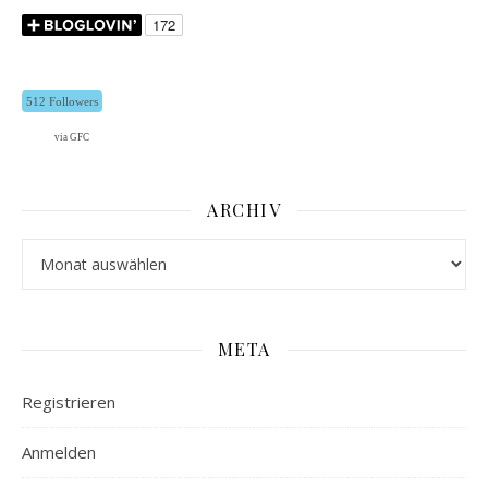
512 Followers
via GFC
ARCHIV
Archiv
META
Registrieren
Anmelden