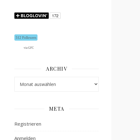
512 Followers
via GFC
ARCHIV
Archiv
META
Registrieren
Anmelden