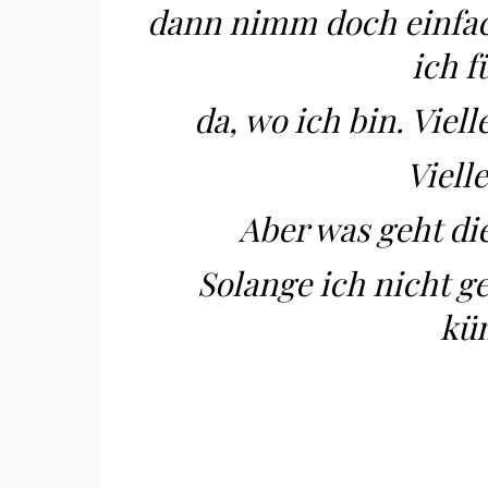
dann nimm doch einfach
ich 
da, wo ich bin. Vie
Viell
Aber was geht di
Solange ich nicht ge
küm