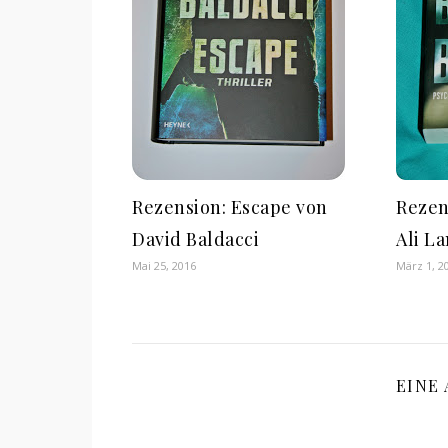
Rezension: Escape von
Rezen
David Baldacci
Ali L
Mai 25, 2016
März 1, 2
EINE