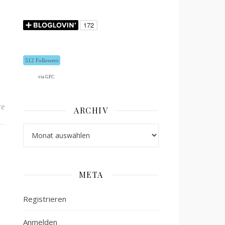
512 Followers
via GFC
re
ARCHIV
Archiv
META
Registrieren
Anmelden