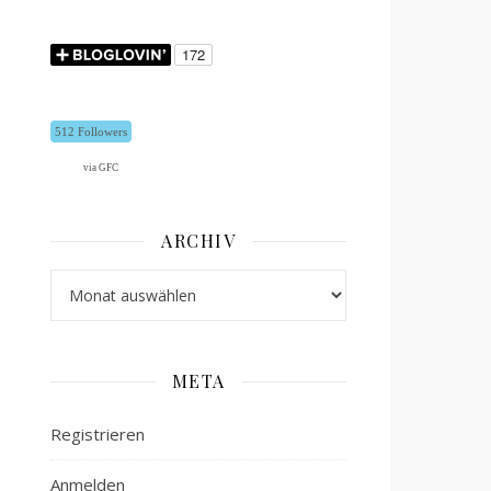
512 Followers
via GFC
ARCHIV
Archiv
META
Registrieren
Anmelden