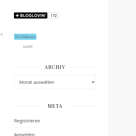
re
512 Followers
via GFC
ARCHIV
Archiv
META
Registrieren
Anmelden