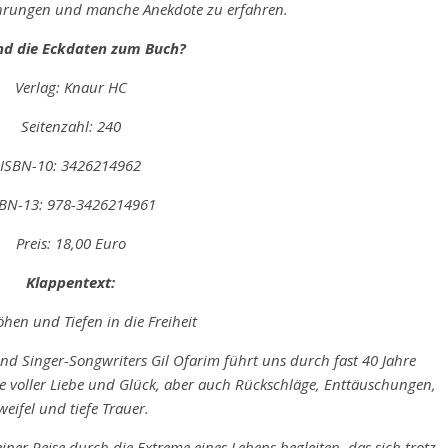
fahrungen und manche Anekdote zu erfahren.
nd die Eckdaten zum Buch?
Verlag: Knaur HC
Seitenzahl: 240
ISBN-10: 3426214962
SBN-13: 978-3426214961
Preis: 18,00 Euro
Klappentext:
hen und Tiefen in die Freiheit
d Singer-Songwriters Gil Ofarim führt uns durch fast 40 Jahre
 voller Liebe und Glück, aber auch Rückschläge, Enttäuschungen,
weifel und tiefe Trauer.
ner Reise durch die Extreme eines Lebens begleiten, das sich trotz