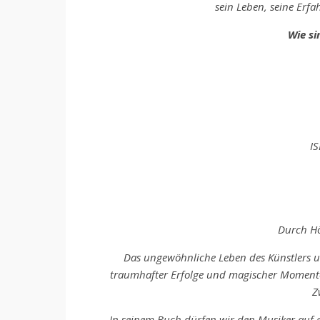
sein Leben, seine Er
Wie si
I
Durch Hö
Das ungewöhnliche Leben des Künstlers un
traumhafter Erfolge und magischer Momente
Z
In seinem Buch dürfen wir den Musiker auf ei