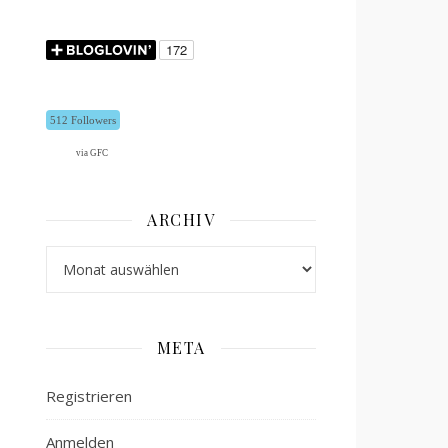
512 Followers
via GFC
ARCHIV
Archiv
META
Registrieren
Anmelden