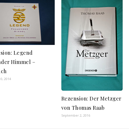
sion: Legend
nder Himmel –
uch
0, 2014
Rezension: Der Metzger
von Thomas Raab
September 2, 2016