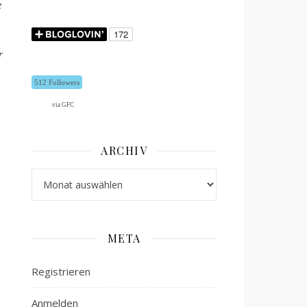
e
r
512 Followers
via GFC
ARCHIV
Archiv
META
Registrieren
Anmelden