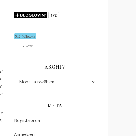
512 Followers
via GFC
ARCHIV
ed
Archiv
nt
en
em
META
ie
r,
Registrieren
Anmelden