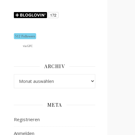
512 Followers
via GFC
ARCHIV
Archiv
META
Registrieren
Anmelden