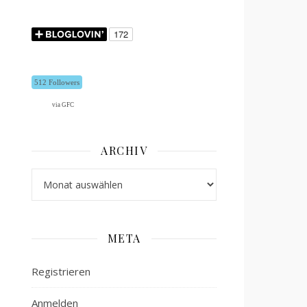
512 Followers
via GFC
ARCHIV
Archiv
META
Registrieren
Anmelden