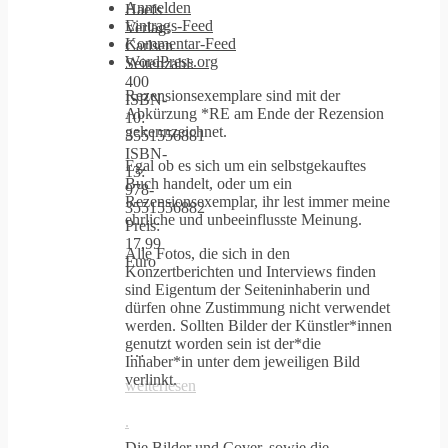
Anmelden
Haefs
Eintrags-Feed
Verlag:
Kommentar-Feed
Carlsen
WordPress.org
Seitenzahl:
400
Rezensionsexemplare sind mit der
ISBN-
Abkürzung *RE am Ende der Rezension
10:
gekennzeichnet.
3551556881
ISBN-
Egal ob es sich um ein selbstgekauftes
13:
Buch handelt, oder um ein
978-
Rezensionsexemplar, ihr lest immer meine
3551556882
ehrliche und unbeeinflusste Meinung.
Preis:
17,99
Alle Fotos, die sich in den
Euro
Konzertberichten und Interviews finden
sind Eigentum der Seiteninhaberin und
dürfen ohne Zustimmung nicht verwendet
werden. Sollten Bilder der Künstler*innen
genutzt worden sein ist der*die
…
Inhaber*in unter dem jeweiligen Bild
verlinkt.
weiterlesen
.
Die Bilder und Cover, sowie die