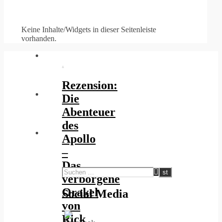
Keine Inhalte/Widgets in dieser Seitenleiste
vorhanden.
.
Rezension:
Die
Abenteuer
des
Apollo
–
Das
verborgene
Orakel
Social Media
von
Rick