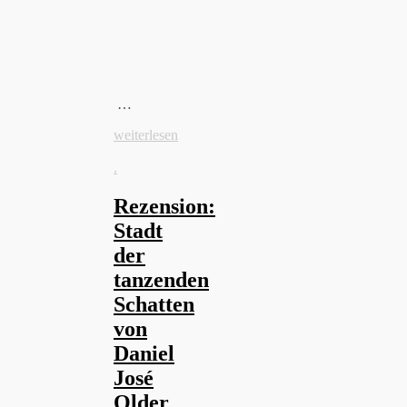
…
weiterlesen
.
Rezension:
Stadt
der
tanzenden
Schatten
von
Daniel
José
Older