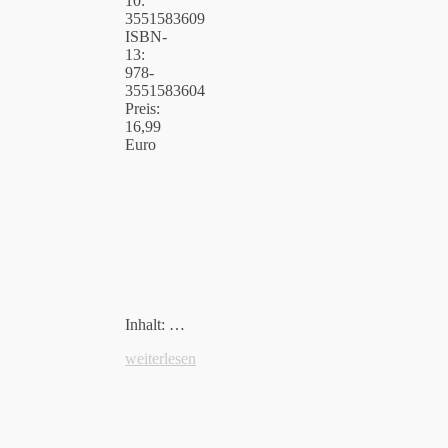
10:
3551583609
ISBN-
13:
978-
3551583604
Preis:
16,99
Euro
Inhalt: …
weiterlesen