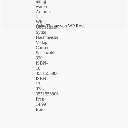
mutig
waren
Autorin:
Jen
White
Ashe Theme von
WP Royal
.
Übersetzerin:
Sylke
Hachmeister
Verlag:
Carlsen
Seitenzahl:
320
ISBN-
10:
3551556806
ISBN-
13:
978-
3551556806
Preis:
14,99
Euro