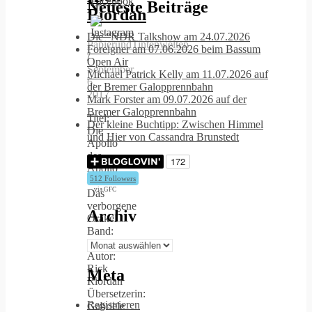
Neueste Beiträge
Riordan
Die “NDR Talkshow am 24.07.2026
PapierundTintenwelten
Foreigner am 07.06.2026 beim Bassum
/
Open Air
September
Michael Patrick Kelly am 11.07.2026 auf
6,
der Bremer Galopprennbahn
2017
Mark Forster am 09.07.2026 auf der
Bremer Galopprennbahn
Titel:
Der kleine Buchtipp: Zwischen Himmel
Die
und Hier von Cassandra Brunstedt
Apollo
des
Apollo
512 Followers
–
via GFC
Das
verborgene
Archiv
Orakel
Band:
1
Archiv
Autor:
Rick
Meta
Riordan
Übersetzerin:
Registrieren
Gabriele