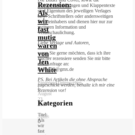
Rezension:
Inhaltsbeschreibungen und Klappentexte
sind Eigentum des jeweiligen Verlages
Als
bzw. Schriftstellers oder andersweitigen
wir
Rechteinhabers und dienen hier nur zur
weiteren Information und
fast
Veranschaulichung.
mutig
Liebe Verlage und Autoren,
waren
von
wenn Sie gerne möchten, dass ich ihre
Bücher rezensiere senden Sie mir bitte
Jen
eine Anfrage an:
White
nurse838@gmx.de
PS. Bei Artikeln die ohne Absprache
PapierundTintenwelten
zugeschickt werden, behalte ich mir eine
/
Rezension vor!
August
23,
Kategorien
2017
Titel:
.
(2699)
Als
wir
fast