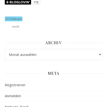
512 Followers
via GFC
ARCHIV
Archiv
META
Registrieren
Anmelden
Eintrags-Feed