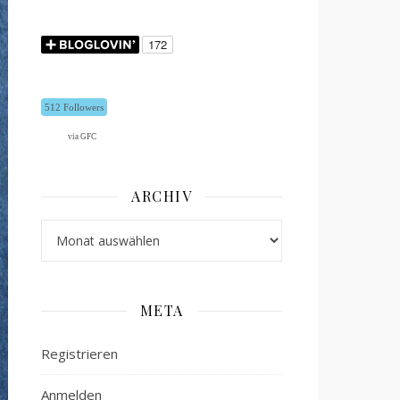
512 Followers
via GFC
ARCHIV
Archiv
META
Registrieren
Anmelden