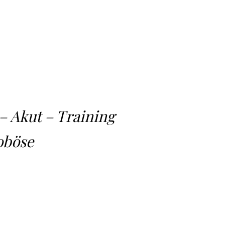
– Akut – Training
roböse