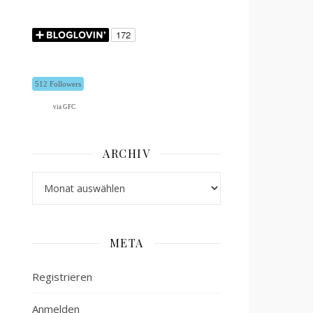
512 Followers
via GFC
ARCHIV
Archiv
META
Registrieren
Anmelden