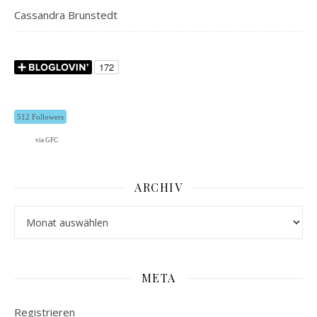
Cassandra Brunstedt
512 Followers
via GFC
ARCHIV
Archiv
META
Registrieren