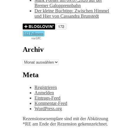
Mark Forster am 09.07.2026 auf der
Bremer Galopprennbahn
Der kleine Buchtipp: Zwischen Himmel
und Hier von Cassandra Brunstedt
512 Followers
via GFC
Archiv
Archiv
Meta
Registrieren
Anmelden
Eintrags-Feed
Kommentar-Feed
WordPress.org
Rezensionsexemplare sind mit der Abkürzung
*RE am Ende der Rezension gekennzeichnet.