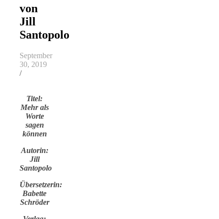
von
Jill
Santopolo
September
30, 2019
/
Titel:
Mehr als
Worte
sagen
können
Autorin:
Jill
Santopolo
Übersetzerin:
Babette
Schröder
Verlag: