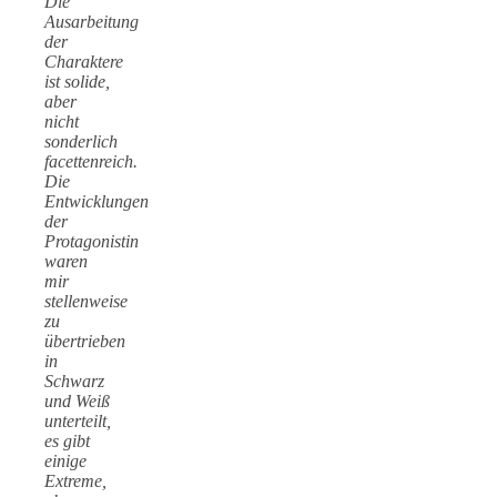
Die
Ausarbeitung
der
Charaktere
ist solide,
aber
nicht
sonderlich
facettenreich.
Die
Entwicklungen
der
Protagonistin
waren
mir
stellenweise
zu
übertrieben
in
Schwarz
und Weiß
unterteilt,
es gibt
einige
Extreme,