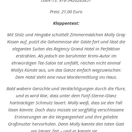
ISBN-13: 978-3426283851
Preis: 21,00 Euro
Klappentext:
Mit Stolz und Hingabe schüttelt Zimmermädchen Molly Gray
Kissen auf, putzt die Geheimnisse der Gäste fort und lässt die
eleganten Suiten des Regency Grand Hotel in Perfektion
erstrahlen. Als jedoch ein berühmter Krimi-Autor im
ehrwürdigen Tee-Salon tot umfällt, reichen nicht einmal
Mollys Künste aus, um das Ganze einfach wegzuwischen:
Dem Hotel steht eine neue Mordermittlung ins Haus.
Bald wabern Gerüchte und Verdächtigungen durch die Flure,
und es wird klar, dass unter dem Fünf-Sterne-Glanz
hartnäckiger Schmutz lauert. Molly weiß, dass sie den Fall
lösen könnte. Doch dazu müsste sie sorgfältig verschlossene
Erinnerungen an die Vergangenheit und ihre geliebte
Großmutter hervorholen. Denn Molly kannte den toten Gast
vor langer Zeit – und er kannte sie …