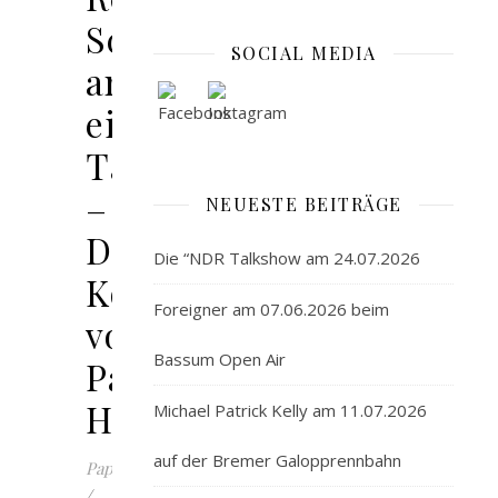
Schlank
SOCIAL MEDIA
an
einem
Tag
–
NEUESTE BEITRÄGE
Das
Die “NDR Talkshow am 24.07.2026
Kochbuch
Foreigner am 07.06.2026 beim
von
Bassum Open Air
Patric
Heizmann
Michael Patrick Kelly am 11.07.2026
auf der Bremer Galopprennbahn
PapierundTintenwelten
/