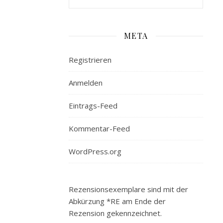
10:
3517095419
ISBN-
META
13:
978-
Registrieren
3517095417
Preis:
Anmelden
19,99
Eintrags-Feed
Euro
Kommentar-Feed
WordPress.org
Rezensionsexemplare sind mit der
Abkürzung *RE am Ende der
Rezension gekennzeichnet.