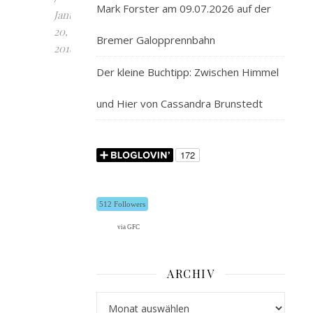
Mark Forster am 09.07.2026 auf der
Januar
20,
Bremer Galopprennbahn
2018
Der kleine Buchtipp: Zwischen Himmel
Titel:
Schlank
und Hier von Cassandra Brunstedt
an
einem
Tag
Art:
Kochbuch
Autor:
512 Followers
Patric
Heizmann
via GFC
Verlag:
Südwest
ARCHIV
Seitenzahl:
160
Archiv
ISBN-