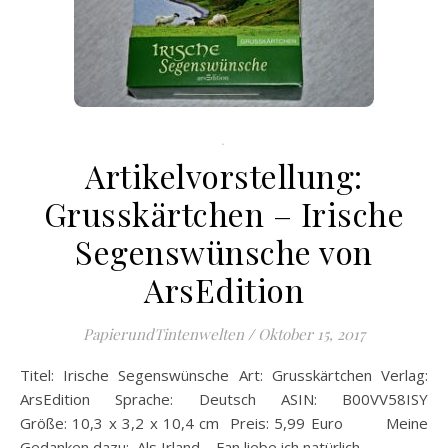
.
Artikelvorstellung:
Grusskärtchen – Irische
Segenswünsche von
ArsEdition
PapierundTintenwelten
/
Oktober 15, 2017
Titel: Irische Segenswünsche Art: Grusskärtchen Verlag:
ArsEdition Sprache: Deutsch ASIN: B00VV58ISY
Größe: 10,3 x 3,2 x 10,4 cm Preis: 5,99 Euro Meine
Gedanken dazu: Als Irland – Fan liebe ich natürlich…