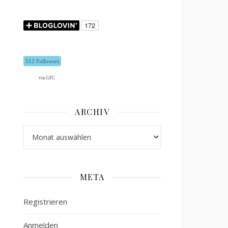
512 Followers
via GFC
ARCHIV
Archiv
META
Registrieren
Anmelden