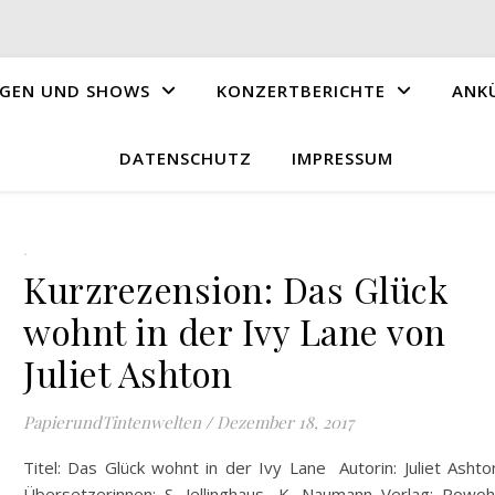
GEN UND SHOWS
KONZERTBERICHTE
ANK
DATENSCHUTZ
IMPRESSUM
.
Kurzrezension: Das Glück
wohnt in der Ivy Lane von
Juliet Ashton
PapierundTintenwelten
/
Dezember 18, 2017
Titel: Das Glück wohnt in der Ivy Lane Autorin: Juliet Asht
Übersetzerinnen: S. Jellinghaus, K. Naumann Verlag: Rowoh