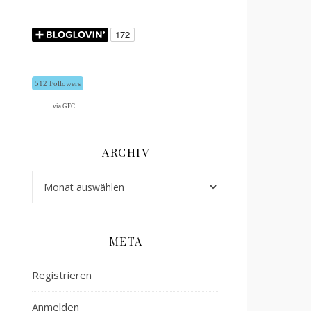
512 Followers
via GFC
ARCHIV
Archiv
META
Registrieren
Anmelden