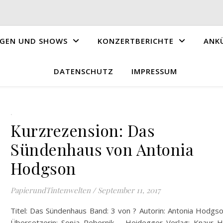
GEN UND SHOWS
KONZERTBERICHTE
ANK
DATENSCHUTZ
IMPRESSUM
.
Kurzrezension: Das
Sündenhaus von Antonia
Hodgson
PapierundTintenwelten
/
September 11, 2017
Titel: Das Sündenhaus Band: 3 von ? Autorin: Antonia Hodgs
Übersetzerin: Sonja Rebernik – Heidegger Verlag: Knaur 