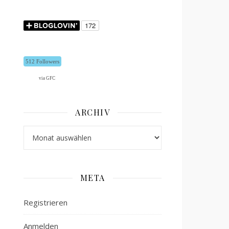
512 Followers
via GFC
ARCHIV
Archiv
META
Registrieren
Anmelden